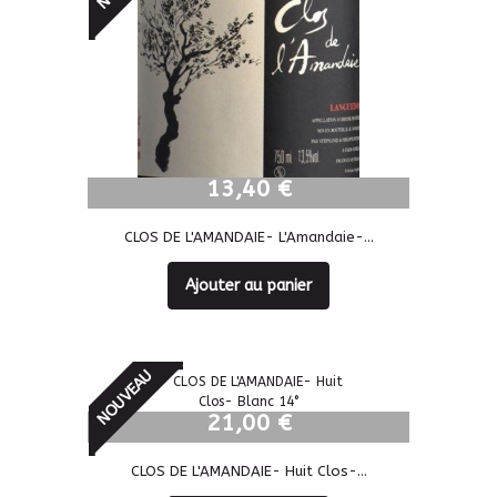
13,40 €
13,40 €
CLOS DE L'AMANDAIE- L'Amandaie-...
Ajouter au panier
NOUVEAU
21,00 €
21,00 €
CLOS DE L'AMANDAIE- Huit Clos-...