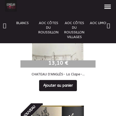
NOUVEAU
BLANCS
AOC CÔTES
AOC CÔTES
AOC LIMOUX
DU
DU
ROUSSILLON
ROUSSILLON
VILLAGES
13,10 €
13,10 €
CHATEAU D'ANGLÈS- La Clape-...
Ajouter au panier
NOUVEAU