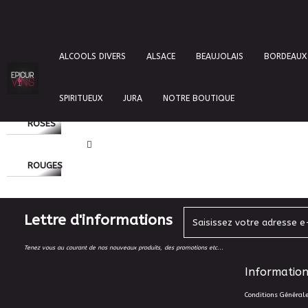
Catégories
ALCOOLS DIVERS
ALSACE
BEAUJOLAIS
BORDEAUX
BLANCS
SPIRITUEUX
JURA
NOTRE BOUTIQUE
ROSES
ROUGES
Lettre d'informations
Tenez vous au courant de nos nouveaux produits, des promotions etc...
Information
Conditions Général