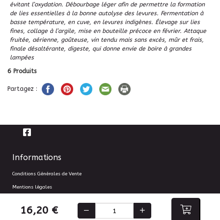
évitant l’oxydation. Débourbage léger afin de permettre la formation
de lies essentielles à la bonne autolyse des levures. Fermentation à
basse température, en cuve, en levures indigènes. Élevage sur lies
fines, collage à l’argile, mise en bouteille précoce en février. Attaque
fruitée, aérienne, goûteuse, vin tendu mais sans excès, mûr et frais,
finale désaltérante, digeste, qui donne envie de boire à grandes
lampées
6
Produits
Partagez :
Informations
Conditions Générales de Vente
Mentions légales
Information sur le traitement des données personnelles
16,20 €
Gestion des cookies