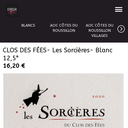
BLANCS
AOC CÔTES DU
AOC CÔTES DU
A
ROUSSILLON
ROUSSILLON
VILLAGES
CLOS DES FÉES- Les Sorcières- Blanc
12,5°
16,20 €