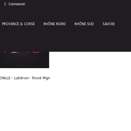
Connexion
AU
NOUVEAU
PROVENCE & CORSE
RHÔNE NORD
RHÔNE SUD
SAVOIE
Fontenille- Lubéron-Rosé BIO-
13,5°
NILLE- Lubéron- Rosé Mgn