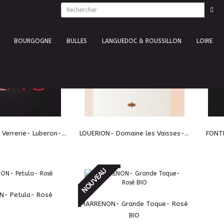
NOUVEAU
NOUVE
BOURGOGNE
BULLES
LANGUEDOC & ROUSSILLON
LOIRE
Verrerie- Luberon-...
LOUERION- Domaine les Vaisses-...
FONTE
NOUVEAU
- Petula- Rosé
MARRENON- Grande Toque- Rosé
BIO