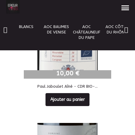
BLANCS
AOC BAUMES
AOC
AOC CÔTES
DE VENISE
CHÂTEAUNEUF
DU RHÔNE
DU PAPE
10,00 €
10,00 €
Paul Jaboulet Aîné - CDR BIO-...
Ajouter au panier