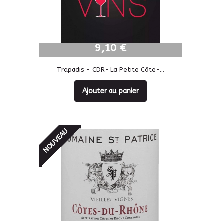
9,10 €
9,10 €
Trapadis - CDR- La Petite Côte-...
Ajouter au panier
NOUVEAU