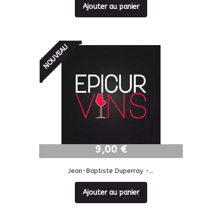
Ajouter au panier
NOUVEAU
9,00 €
9,00 €
Jean-Baptiste Duperray -...
Ajouter au panier