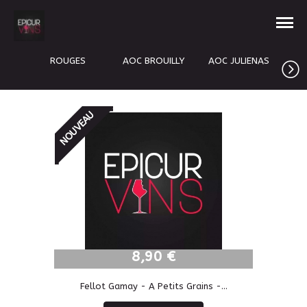
ROUGES
AOC BROUILLY
AOC JULIENAS
A
NOUVEAU
8,90 €
8,90 €
Fellot Gamay - A Petits Grains -...