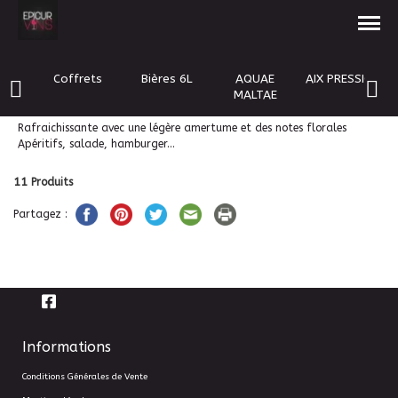
UBY- Bière blonde- 5,2°
3,00 €
NOUVEAU
Coffrets
Bières 6L
AQUAE
AIX PRESSION
MALTAE
Rafraichissante avec une légère amertume et des notes florales
Apéritifs, salade, hamburger...
11
Produits
Partagez :
Informations
Conditions Générales de Vente